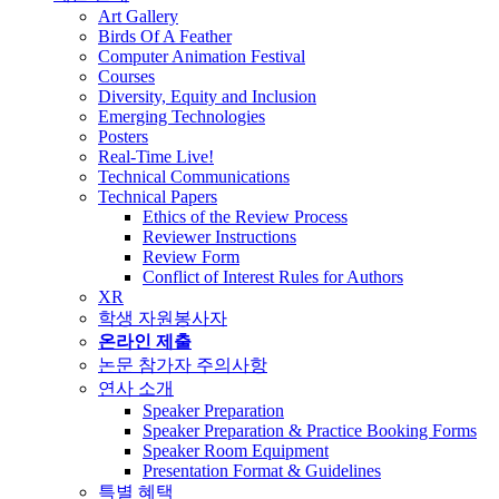
Art Gallery
Birds Of A Feather
Computer Animation Festival
Courses
Diversity, Equity and Inclusion
Emerging Technologies
Posters
Real-Time Live!
Technical Communications
Technical Papers
Ethics of the Review Process
Reviewer Instructions
Review Form
Conflict of Interest Rules for Authors
XR
학생 자원봉사자
온라인 제출
논문 참가자 주의사항
연사 소개
Speaker Preparation
Speaker Preparation & Practice Booking Forms
Speaker Room Equipment
Presentation Format & Guidelines
특별 혜택