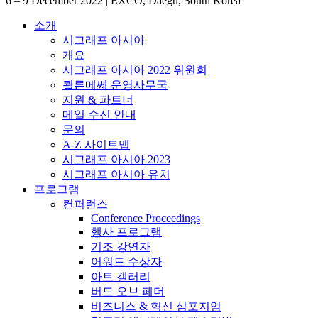
6 – 9 December 2022
|
EXCO, Daegu, South Korea
소개
시그래프 아시아
개요
시그래프 아시아 2022 위원회
쾰른메쎄 운영사무국
지원 & 파트너
메일 수신 안내
문의
A-Z 사이트맵
시그래프 아시아 2023
시그래프 아시아 유치
프로그램
컨퍼런스
Conference Proceedings
행사 프로그램
기조 강연자
어워드 수상자
아트 갤러리
버드 오브 페더
비즈니스 & 혁신 심포지엄