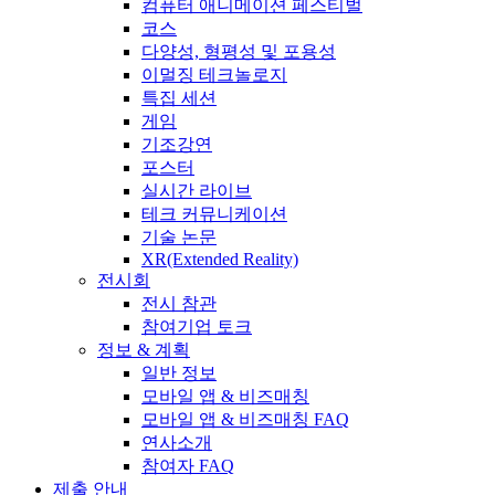
컴퓨터 애니메이션 페스티벌
코스
다양성, 형평성 및 포용성
이멀징 테크놀로지
특집 세션
게임
기조강연
포스터
실시간 라이브
테크 커뮤니케이션
기술 논문
XR(Extended Reality)
전시회
전시 참관
참여기업 토크
정보 & 계획
일반 정보
모바일 앱 & 비즈매칭
모바일 앱 & 비즈매칭 FAQ
연사소개
참여자 FAQ
제출 안내