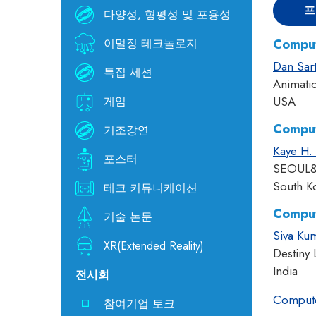
프
다양성, 형평성 및 포용성
이멀징 테크놀로지
Comput
Dan Sar
특집 세션
Animat
게임
USA
Comput
기조강연
Kaye H.
포스터
SEOUL
South K
테크 커뮤니케이션
Comput
기술 논문
Siva Kum
XR(Extended Reality)
Destiny 
India
전시회
Compute
참여기업 토크