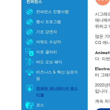
컨퍼런스
컨퍼런스 진행사항
시그래프
애니메이
행사 프로그램
위하고 
기조 강연자
많은 기대
어워드 수상자
CG 애
아트 갤러리
Animat
다. 이번
버드 오브 페더
Electro
비즈니스 & 혁신 심포지
터 그래
엄
2022
컴퓨터 애니메이션 페스
입니다.
티벌
계속 지
코스