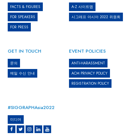
FACTS & FIGURES
A-Z 사이트맵
FOR SPEAKERS
시그래프 아시아 2022 위원회
FOR PRESS
GET IN TOUCH
EVENT POLICIES
문의
ANTI-HARASSMENT
메일 수신 안내
ACM PRIVACY POLICY
REGISTRATION POLICY
#SIGGRAPHAsia2022
미디어