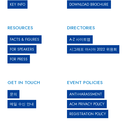
KEY INFO
DOWNLOAD BROCHURE
RESOURCES
DIRECTORIES
FACTS & FIGURES
A-Z 사이트맵
FOR SPEAKERS
시그래프 아시아 2022 위원회
FOR PRESS
GET IN TOUCH
EVENT POLICIES
문의
ANTI-HARASSMENT
메일 수신 안내
ACM PRIVACY POLICY
REGISTRATION POLICY